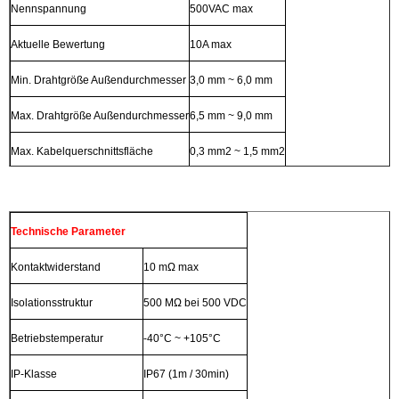
Nennspannung
500VAC max
Aktuelle Bewertung
10A max
Min. Drahtgröße Außendurchmesser
3,0 mm ~ 6,0 mm
Max. Drahtgröße Außendurchmesser
6,5 mm ~ 9,0 mm
Max. Kabelquerschnittsfläche
0,3 mm2 ~ 1,5 mm2
Technische Parameter
Kontaktwiderstand
10 mΩ max
Isolationsstruktur
500 MΩ bei 500 VDC
Betriebstemperatur
-40°C ~ +105°C
IP-Klasse
IP67 (1m / 30min)