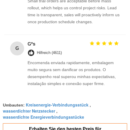
Small trial orders are acceptable before mass
rollout, which helps us control project risks. Lead
time is transparent, sales will proactively inform us
once production schedule changes.
G*s
G
Hilfreich (4611)
Encomenda enviada rapidamente, embalagem
muito segura sem danificar os produtos. O
desempenho real superou minhas expectativas,
instalação simples e conexão super firme.
Kreisenergie-Verbindungsstück
Umbauten:
,
wasserdichter Netzstecker
,
wasserdichte Energieverbindungsstücke
Erhalten Sie den besten Preis für