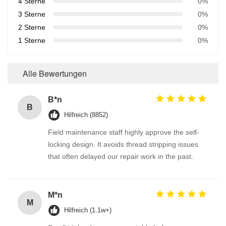
4 Sterne
0%
3 Sterne
0%
2 Sterne
0%
1 Sterne
0%
Alle Bewertungen
B*n
B
Hilfreich (8852)
Field maintenance staff highly approve the self-
locking design. It avoids thread stripping issues
that often delayed our repair work in the past.
M*n
M
Hilfreich (1.1w+)