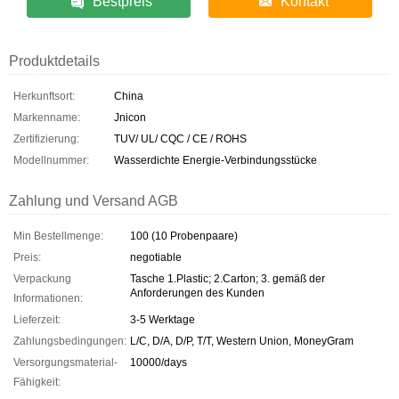
Bestpreis
Kontakt
Produktdetails
Herkunftsort:
China
Markenname:
Jnicon
Zertifizierung:
TUV/ UL/ CQC / CE / ROHS
Modellnummer:
Wasserdichte Energie-Verbindungsstücke
Zahlung und Versand AGB
Min Bestellmenge:
100 (10 Probenpaare)
Preis:
negotiable
Verpackung
Tasche 1.Plastic; 2.Carton; 3. gemäß der
Anforderungen des Kunden
Informationen:
Lieferzeit:
3-5 Werktage
Zahlungsbedingungen:
L/C, D/A, D/P, T/T, Western Union, MoneyGram
Versorgungsmaterial-
10000/days
Fähigkeit: