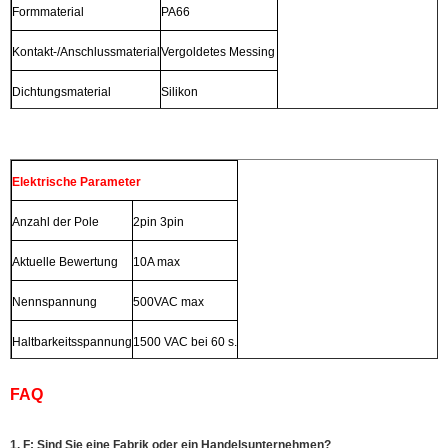
Formmaterial
PA66
Kontakt-/Anschlussmaterial
Vergoldetes Messing
Dichtungsmaterial
Silikon
Elektrische Parameter
Anzahl der Pole
2pin 3pin
Aktuelle Bewertung
10A max
Nennspannung
500VAC max
Haltbarkeitsspannung
1500 VAC bei 60 s.
FAQ
1. F: Sind Sie eine Fabrik oder ein Handelsunternehmen?