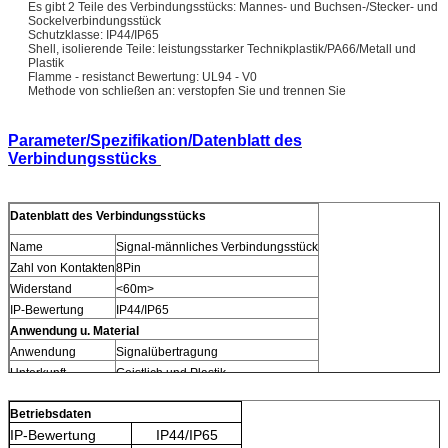
Es gibt 2 Teile des Verbindungsstücks: Mannes- und Buchsen-/Stecker- und
Sockelverbindungsstück
Schutzklasse: IP44/IP65
Shell, isolierende Teile: leistungsstarker Technikplastik/PA66/Metall und
Plastik
Flamme - resistanct Bewertung: UL94 - V0
Methode von schließen an: verstopfen Sie und trennen Sie
Parameter/Spezifikation/Datenblatt des
Verbindungsstücks
Datenblatt des Verbindungsstücks
Name
Signal-männliches Verbindungsstück
Zahl von Kontakten
8Pin
Widerstand
<60m>
IP-Bewertung
IP44/IP65
Anwendung u. Material
Anwendung
Signalübertragung
Unterkunft
Geistlich und Plastik
Betriebsdaten
IP-Bewertung
IP44/IP65