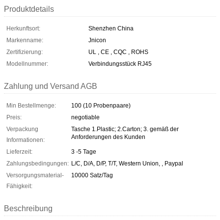
Produktdetails
Herkunftsort:
Shenzhen China
Markenname:
Jnicon
Zertifizierung:
UL , CE , CQC , ROHS
Modellnummer:
Verbindungsstück RJ45
Zahlung und Versand AGB
Min Bestellmenge:
100 (10 Probenpaare)
Preis:
negotiable
Verpackung
Tasche 1.Plastic; 2.Carton; 3. gemäß der
Anforderungen des Kunden
Informationen:
Lieferzeit:
3 -5 Tage
Zahlungsbedingungen:
L/C, D/A, D/P, T/T, Western Union, , Paypal
Versorgungsmaterial-
10000 Satz/Tag
Fähigkeit:
Beschreibung