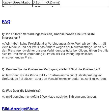
Kabel-Spezifikation
0.15mm-0.2mm2
Durchmesser
φ5.5mm - φ7mm
Temperatur
-25℃ - 80℃
FAQ
Q: Ich an Ihren Verbindungsstücken, sind Sie haben eine Preisliste
interessiert?
A: Wir haben keine Preisliste aller Verbindungsstücke. Weil wir so haben, hält
viele Modelle und der Preis das Ändern wegen der Marktnachfrage. wenn Sie
den Preis irgendwelcher unserer Verbindungsstücke benötigen, fühlen Sie bitte
sich frei, mit mir in Verbindung zu treten, wir zur Verfügung stellt den
entsprechenden Preis.
Q: Können Sie die Proben zur Verfügung stellen? Sind die Proben frei?
A: Ja können wir die Probe mit 1 - 3 Sätzen einmal für Qualitätsprüfung vor
Großauftrag frei stützen, aber den Verschiffenkostenbedarf gezahlt zu werden.
Q: Was über die Lieferfrist?
A: Im Allgemeinen ungefähr 3 Werktage nach der Zahlung empfangen.
Bild-Anzeige/Show