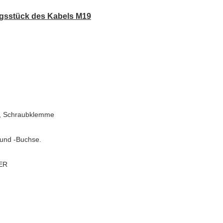
ngsstück des Kabels M19
n, Schraubklemme
und -Buchse.
CER