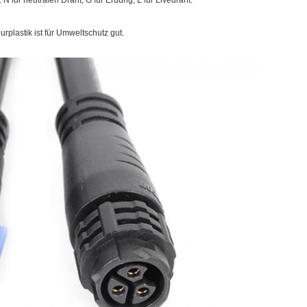
N für neutralen Draht, G für Erdung, L für Livedraht.
rplastik ist für Umweltschutz gut.