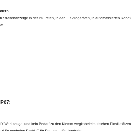
ndern
treifenanzeige in der im Freien, in den Elektrogeräten, in automatisierten Robote
et.
IP67:
 DIY-Werkzeuge, und kein Bedarf zu den Klemm-wegkabelelektrischen Plastiksätze