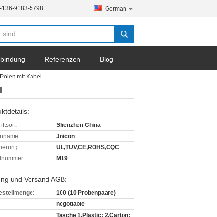
-136-9183-5798
German
erbindung
Referenzen
Blog
Polen mit Kabel
l
ktdetails:
ftsort:
Shenzhen China
enname:
Jnicon
izierung:
UL,TUV,CE,ROHS,CQC
lnummer:
M19
ung und Versand AGB:
estellmenge:
100 (10 Probenpaare)
negotiable
Tasche 1.Plastic; 2.Carton;