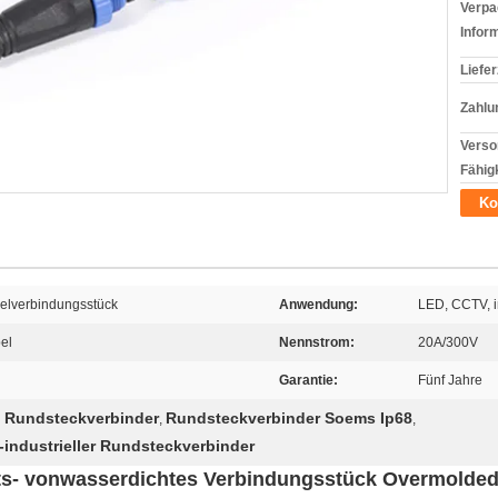
Verpa
Infor
Liefer
Zahlu
Verso
Fähigk
Ko
elverbindungsstück
Anwendung:
LED, CCTV, i
el
Nennstrom:
20A/300V
Garantie:
Fünf Jahre
n Rundsteckverbinder
Rundsteckverbinder Soems Ip68
,
,
industrieller Rundsteckverbinder
ts- vonwasserdichtes Verbindungsstück Overmolded 