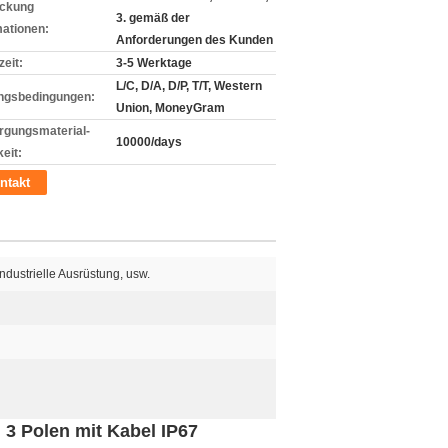
ckung
3. gemäß der
mationen:
Anforderungen des Kunden
zeit:
3-5 Werktage
L/C, D/A, D/P, T/T, Western
ngsbedingungen:
Union, MoneyGram
rgungsmaterial-
10000/days
eit:
ntakt
ndustrielle Ausrüstung, usw.
3 Polen mit Kabel IP67