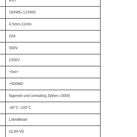
IP67
18AWG-12AWG
4.5mm-11mm
20A
500V
1500V
<5m>
>500MΩ
fügende und unmating Zyklen ≥3000
-40°C~105°C
Lötmittelart
UL94-V0