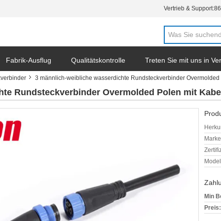
Vertrieb & Support:
86
Fabrik-Ausflug
Qualitätskontrolle
Treten Sie mit uns in V
verbinder
3 männlich-weibliche wasserdichte Rundsteckverbinder Overmolded 
chte Rundsteckverbinder Overmolded Polen mit Kabe
Produ
Herkun
Mark
Zertif
Model
Zahl
Min B
Preis: