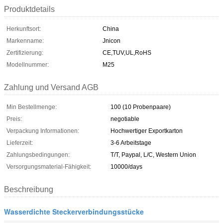
Produktdetails
Herkunftsort:
China
Markenname:
Jnicon
Zertifizierung:
CE,TUV,UL,RoHS
Modellnummer:
M25
Zahlung und Versand AGB
Min Bestellmenge:
100 (10 Probenpaare)
Preis:
negotiable
Verpackung Informationen:
Hochwertiger Exportkarton
Lieferzeit:
3-6 Arbeitstage
Zahlungsbedingungen:
T/T, Paypal, L/C, Western Union
Versorgungsmaterial-Fähigkeit:
10000/days
Beschreibung
Wasserdichte Steckerverbindungsstücke